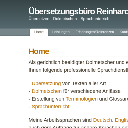
Übersetzungsbüro Reinhard 
Übersetzen - Dolmetschen - Sprachunterricht
Home
Leistungen
Erfahrungen/Referenzen
Kont
Home
Als gerichtlich beeidigter Dolmetscher und 
Ihnen folgende professionelle Sprachdienst
-
Übersetzung
von Texten aller Art
-
Dolmetschen
für verschiedene Anlässe
-
Erstellung von
Terminologien
und Glossar
-
Sprachunterricht
.
Meine Arbeitssprachen sind
Deutsch
,
Engli
auch gern Aufträge für andere Sprachen en